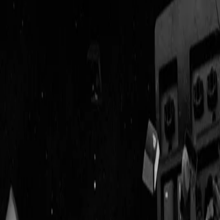
Geenstijl
Vlijmscherp en
ongefilterd nieuws