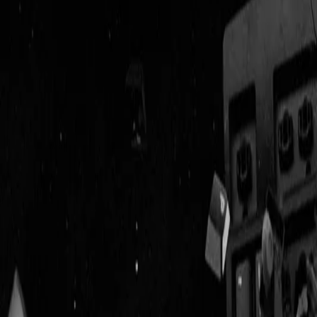
Geenstijl
Vlijmscherp en
ongefilterd nieuws