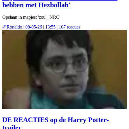
hebben met Hezbollah'
Opslaan in mapjes: 'zou', 'NRC'
@
Ronaldo
|
08-05-26 | 13:55
|
107
reacties
DE REACTIES op de Harry Potter-
trailer