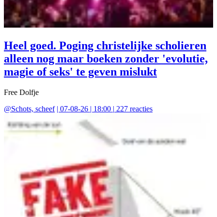
Heel goed. Poging christelijke scholieren
alleen nog maar boeken zonder 'evolutie,
magie of seks' te geven mislukt
Free Dolfje
@
Schots, scheef
|
07-08-26 | 18:00
|
227
reacties