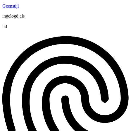
Geenstijl
ingelogd als
lid