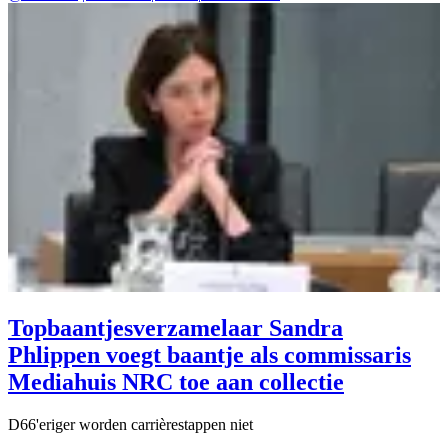
Topbaantjesverzamelaar Sandra
Phlippen voegt baantje als commissaris
Mediahuis NRC toe aan collectie
D66'eriger worden carrièrestappen niet