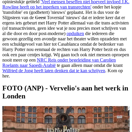
opiniestukje getiteld
'Veel mensen beseffen niet hoeveel invloed J.K.
Rowling heeft op het inperken van transrechten'
onder het kopje
'transfobie' en (godbetert) 'nieuws' geplaatst. Het is dus voor de
Slijpsteen van de
Geest
Toverstaf 'nieuws' dat er iedere keer dat er
ergens iets gebeurt met Harry Potter allemaal van die trans activisten
(of transactivisten, geen idee wat je nou precies moet schrijven van
al die door en door post-moderne)
opduiken
die iedereen die
gewoon gezellig een avondje naar het theater willen opzadelen met
een schuldgevoel van hier tot Casablanca omdat de bedenker van
Harry Potter nou eenmaal de rechten van Harry Potter bezit en dus
ook een paar centjes krijgt. Wij gaan toch ook niet mensen oproepen
nooit meer op een
NRC Reis onder begeleiding van Carolien
Roelants naar Saoedi-Arabië
te gaan alleen maar omdat die krant
Wilfried de Jong heeft laten denken dat ie kan schrijven
. Kom op
hee.
FOTO (ANP) - Vervelio's aan het werk in
Londen