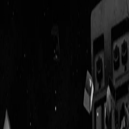
Geenstijl
Vlijmscherp en
ongefilterd nieuws