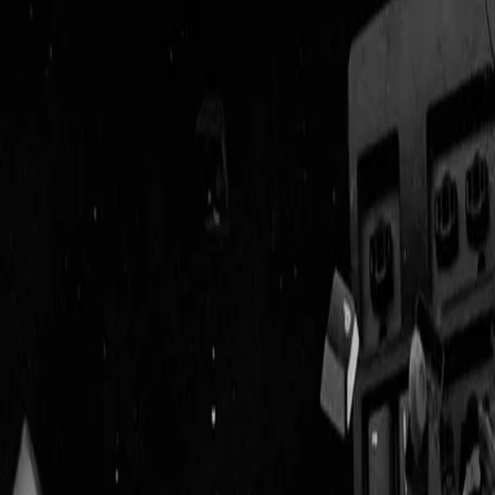
Geenstijl
Vlijmscherp en
ongefilterd nieuws