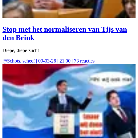
Stop met het normaliseren van Tijs van
den Brink
Diepe, diepe zucht
@
Schots, scheef
|
09-03-26 | 21:00
|
73
reacties