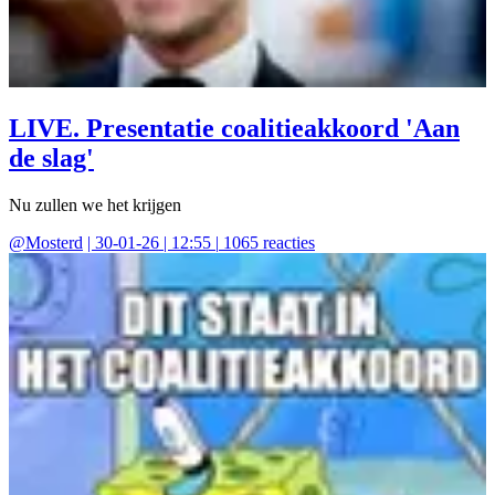
LIVE. Presentatie coalitieakkoord 'Aan
de slag'
Nu zullen we het krijgen
@
Mosterd
|
30-01-26 | 12:55
|
1065
reacties