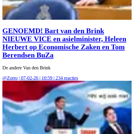
GENOEMD! Bart van den Brink
NIEUWE VICE en asielminister, Heleen
Herbert op Economische Zaken en Tom
Berendsen BuZa
De andere Van den Brink
@
Zorro
|
07-02-26 | 10:59
|
234
reacties