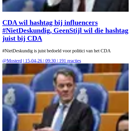
CDA wil hashtag bij influencers
#NietDeskundig, GeenStijl wil die hashtag
juist bij CDA
#NietDeskundig is juist bedoeld voor politici van het CDA
@
Mosterd
|
15-04-26 | 09:30
|
191
reacties