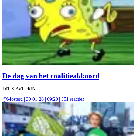
De dag van het coalitieakkoord
DiT StAaT eRiN
@
Mosterd
|
30-01-26 | 09:20
|
351
reacties