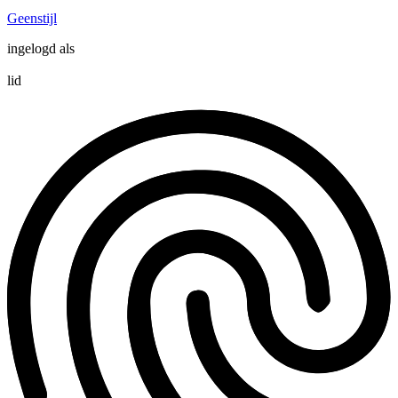
Geenstijl
ingelogd als
lid