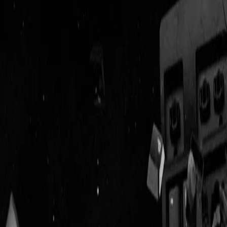
Geenstijl
Vlijmscherp en
ongefilterd nieuws