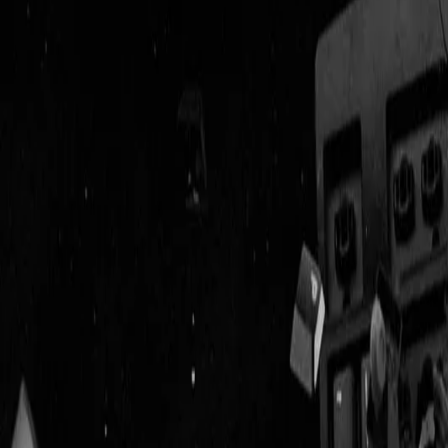
Geenstijl
Vlijmscherp en
ongefilterd nieuws