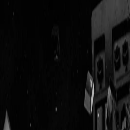
Geenstijl
Vlijmscherp en
ongefilterd nieuws