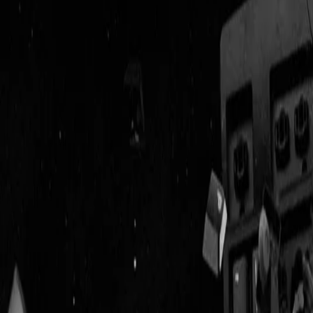
Geenstijl
Vlijmscherp en
ongefilterd nieuws