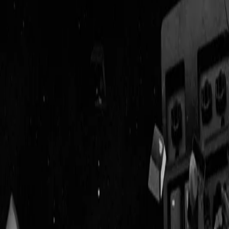
Geenstijl
Vlijmscherp en
ongefilterd nieuws