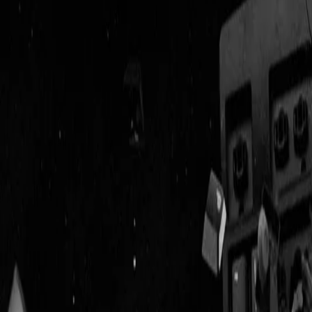
Geenstijl
Vlijmscherp en
ongefilterd nieuws