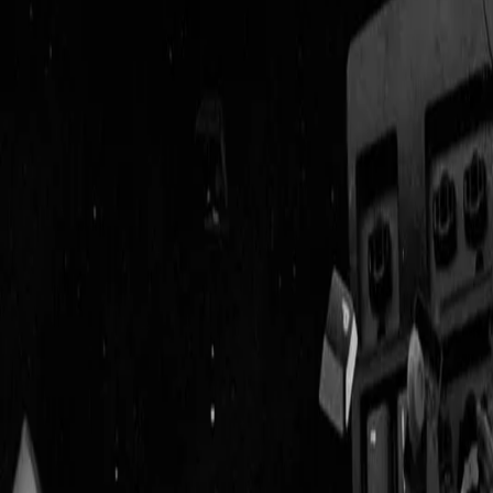
Geenstijl
Vlijmscherp en
ongefilterd nieuws