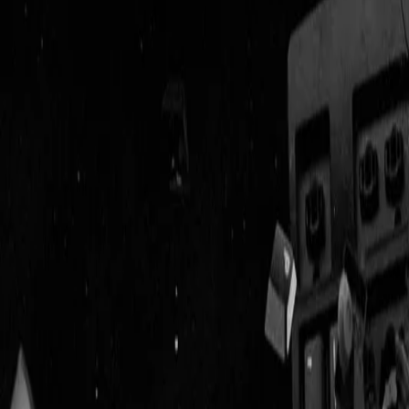
Geenstijl
Vlijmscherp en
ongefilterd nieuws