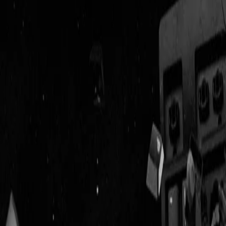
Geenstijl
Vlijmscherp en
ongefilterd nieuws