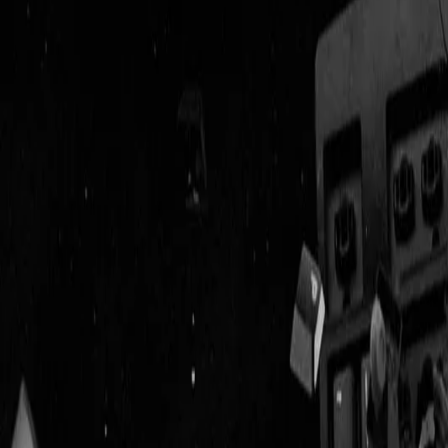
Geenstijl
ingelogd als
lid