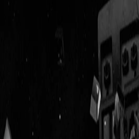
Geenstijl
ingelogd als
lid