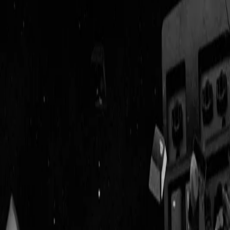
Geenstijl
Vlijmscherp en
ongefilterd nieuws