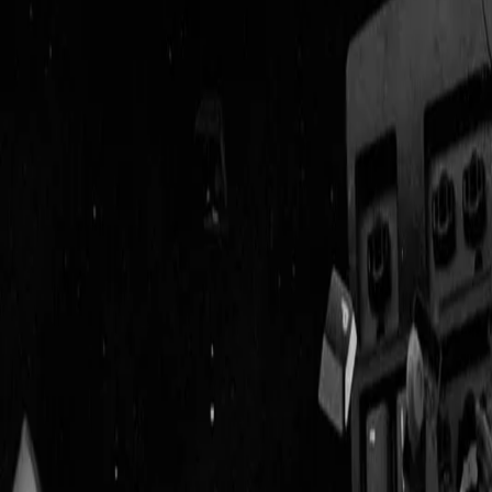
Geenstijl
Vlijmscherp en
ongefilterd nieuws