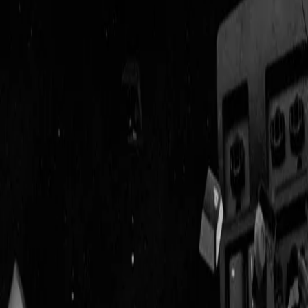
Geenstijl
Vlijmscherp en
ongefilterd nieuws