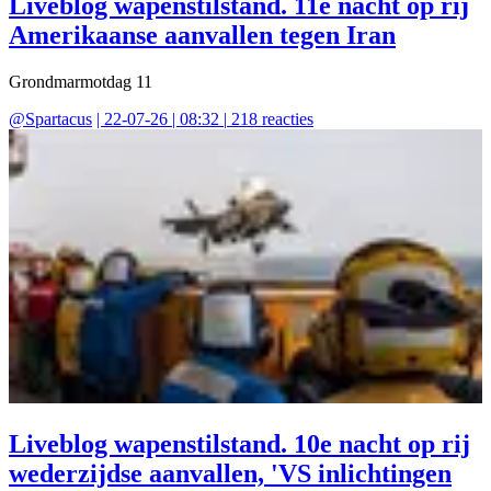
Liveblog wapenstilstand. 11e nacht op rij
Amerikaanse aanvallen tegen Iran
Grondmarmotdag 11
@
Spartacus
|
22-07-26 | 08:32
|
218
reacties
Liveblog wapenstilstand. 10e nacht op rij
wederzijdse aanvallen, 'VS inlichtingen