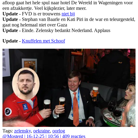
afloop gaat het hele spul naar hotel De Wereld in Wageningen voor
een afzakkertje. Veel kijkplezier, later meer.
Update -
FVD is er trouwens
niet bij
Update -
Stephan van Baarle en Kati Piri in de war en teleurgesteld,
gaat nog helemaal niet over Gaza
Update -
Einde. Zelensky bedankt Nederland. Applaus
Update -
Knuffelen met Schoof
Tags:
zelensky
,
oekraine
,
oorlog
@
Mosterd
|
16-12-25 | 10:56
|
409
reacties