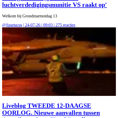
luchtverdedigingsmunitie VS raakt op'
Welkom bij Grondmarmotdag 13
@
Spartacus
|
24-07-26 | 09:03
|
275
reacties
Liveblog TWEEDE 12-DAAGSE
OORLOG. Nieuwe aanvallen tussen