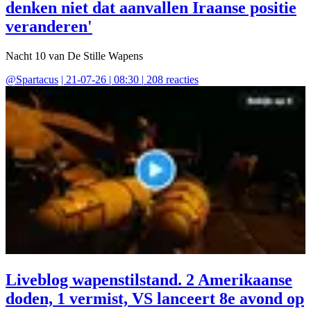
denken niet dat aanvallen Iraanse positie
veranderen'
Nacht 10 van De Stille Wapens
@
Spartacus
|
21-07-26 | 08:30
|
208
reacties
Liveblog wapenstilstand. 2 Amerikaanse
doden, 1 vermist, VS lanceert 8e avond op