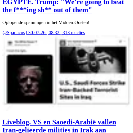
EGYPTE. Trump: "We're going to beat
the f***ing sh** out of them"
Oplopende spanningen in het Midden-Oosten!
@
Spartacus
|
30-07-26 | 08:32
|
313
reacties
Liveblog. VS en Saoedi-Arabië vallen
Iran-gelieerde milities in Irak aan