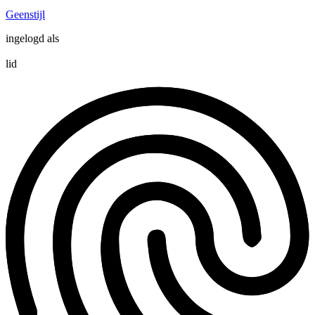
Geenstijl
ingelogd als
lid