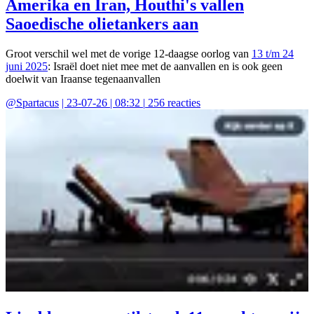
Amerika en Iran, Houthi's vallen
Saoedische olietankers aan
Groot verschil wel met de vorige 12-daagse oorlog van
13 t/m 24
juni 2025
: Israël doet niet mee met de aanvallen en is ook geen
doelwit van Iraanse tegenaanvallen
@
Spartacus
|
23-07-26 | 08:32
|
256
reacties