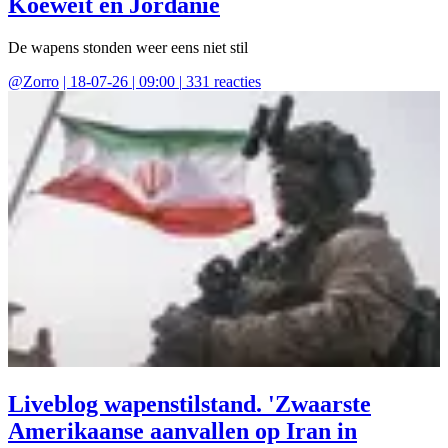
Koeweit en Jordanië
De wapens stonden weer eens niet stil
@
Zorro
|
18-07-26 | 09:00
|
331
reacties
Liveblog wapenstilstand. 'Zwaarste
Amerikaanse aanvallen op Iran in