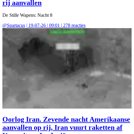
rij aanvallen
De Stille Wapens: Nacht 8
@
Spartacus
|
19-07-26 | 09:01
|
278
reacties
Oorlog Iran. Zevende nacht Amerikaanse
aanvallen op rij, Iran vuurt raketten af