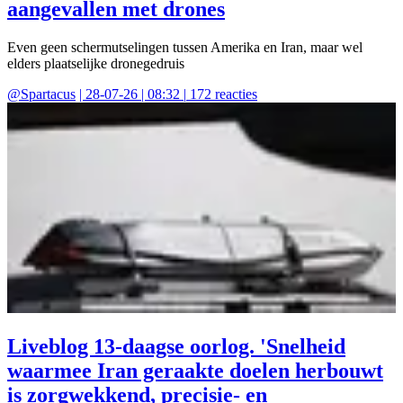
aangevallen met drones
Even geen schermutselingen tussen Amerika en Iran, maar wel
elders plaatselijke dronegedruis
@
Spartacus
|
28-07-26 | 08:32
|
172
reacties
Liveblog 13-daagse oorlog. 'Snelheid
waarmee Iran geraakte doelen herbouwt
is zorgwekkend, precisie- en