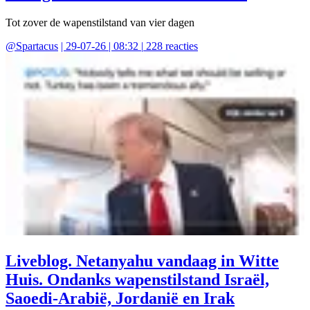
Tot zover de wapenstilstand van vier dagen
@
Spartacus
|
29-07-26 | 08:32
|
228
reacties
Liveblog. Netanyahu vandaag in Witte
Huis. Ondanks wapenstilstand Israël,
Saoedi-Arabië, Jordanië en Irak