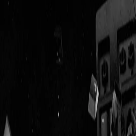
Geenstijl
Vlijmscherp en
ongefilterd nieuws