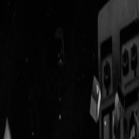
Geenstijl
Vlijmscherp en
ongefilterd nieuws