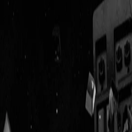
Geenstijl
Vlijmscherp en
ongefilterd nieuws