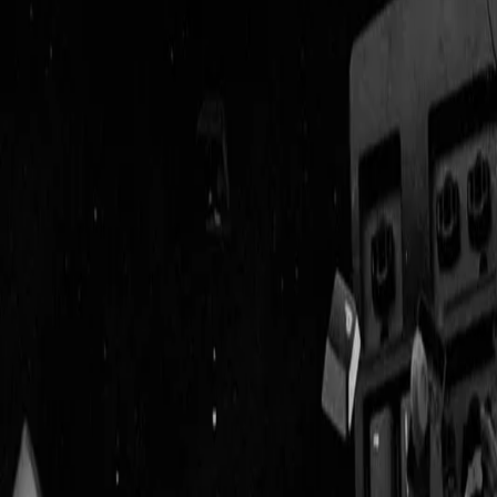
Geenstijl
Vlijmscherp en
ongefilterd nieuws