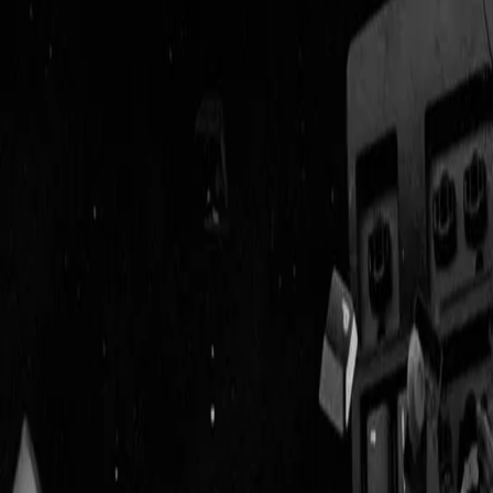
Geenstijl
Vlijmscherp en
ongefilterd nieuws