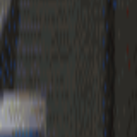
Geenstijl
Vlijmscherp en
ongefilterd nieuws