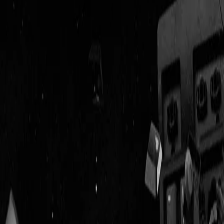
Geenstijl
Vlijmscherp en
ongefilterd nieuws