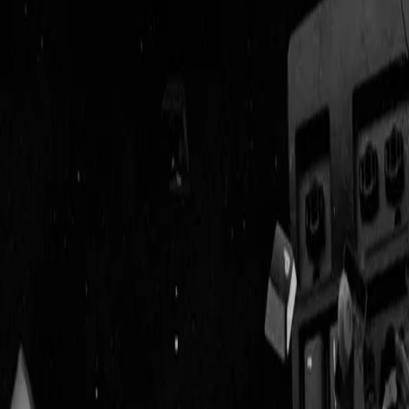
Geenstijl
Vlijmscherp en
ongefilterd nieuws