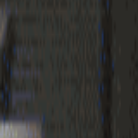
Geenstijl
Vlijmscherp en
ongefilterd nieuws