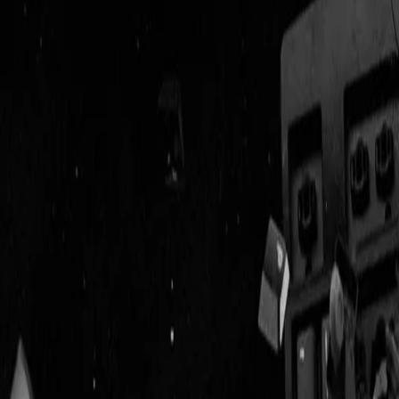
Geenstijl
Vlijmscherp en
ongefilterd nieuws