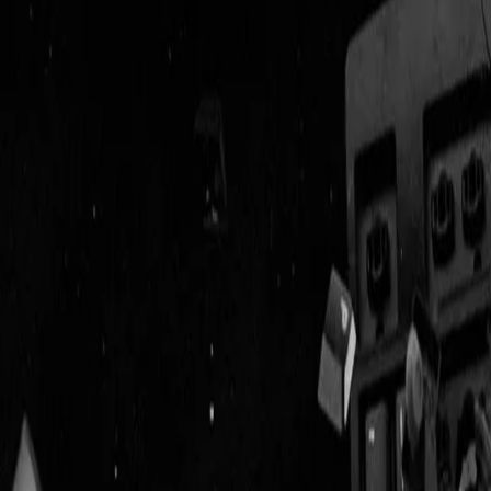
Geenstijl
ingelogd als
lid