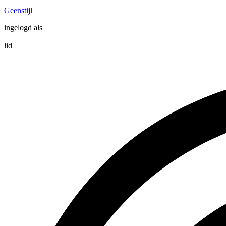
Geenstijl
ingelogd als
lid