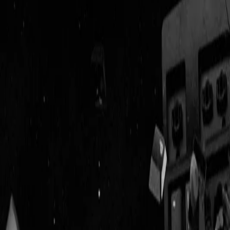
Geenstijl
Vlijmscherp en
ongefilterd nieuws