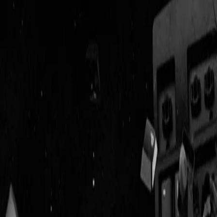
Geenstijl
Vlijmscherp en
ongefilterd nieuws