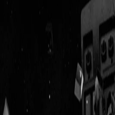
Geenstijl
Vlijmscherp en
ongefilterd nieuws