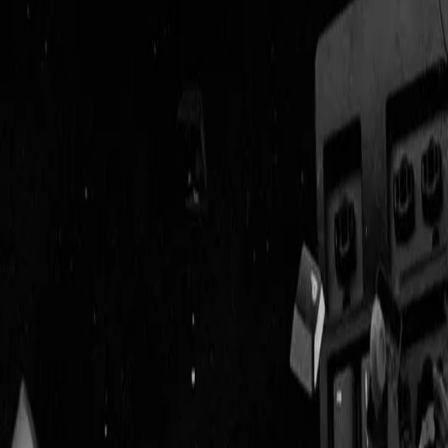
Geenstijl
ingelogd als
lid