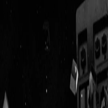
Geenstijl
Vlijmscherp en
ongefilterd nieuws