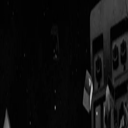
Geenstijl
Vlijmscherp en
ongefilterd nieuws