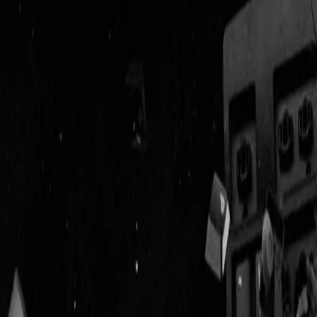
Geenstijl
Vlijmscherp en
ongefilterd nieuws