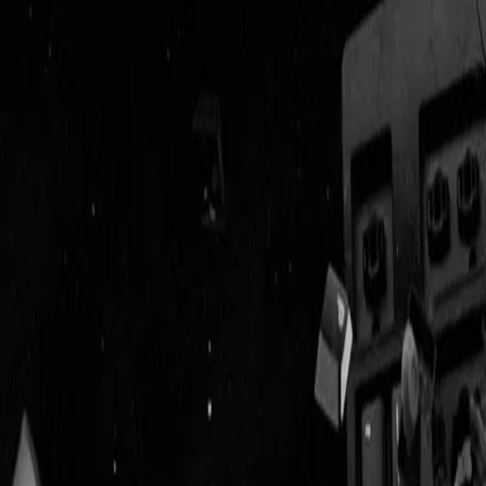
Geenstijl
Vlijmscherp en
ongefilterd nieuws