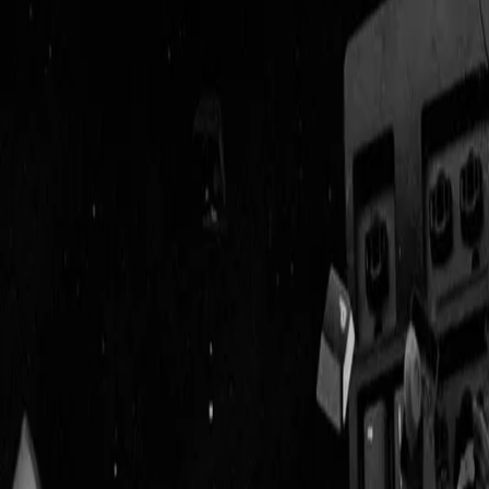
Geenstijl
Vlijmscherp en
ongefilterd nieuws