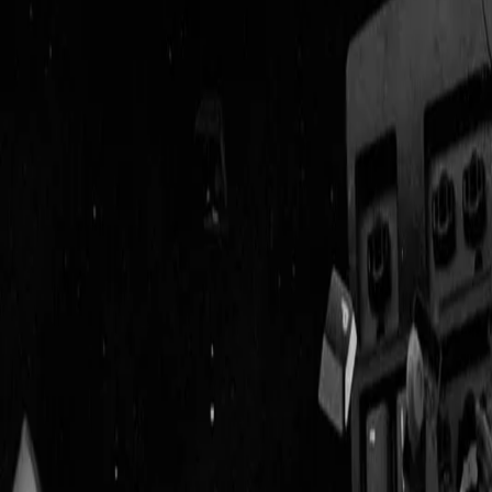
Geenstijl
Vlijmscherp en
ongefilterd nieuws