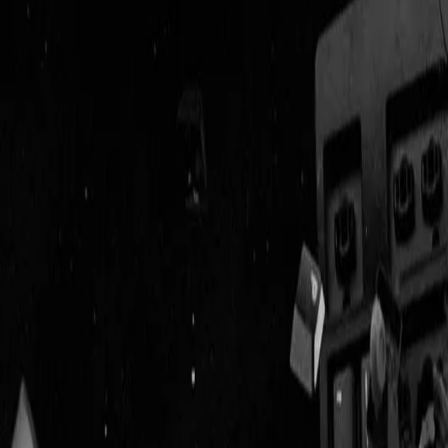
Geenstijl
Vlijmscherp en
ongefilterd nieuws