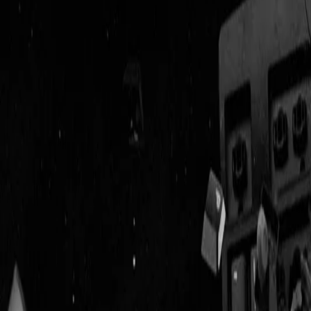
Geenstijl
Vlijmscherp en
ongefilterd nieuws