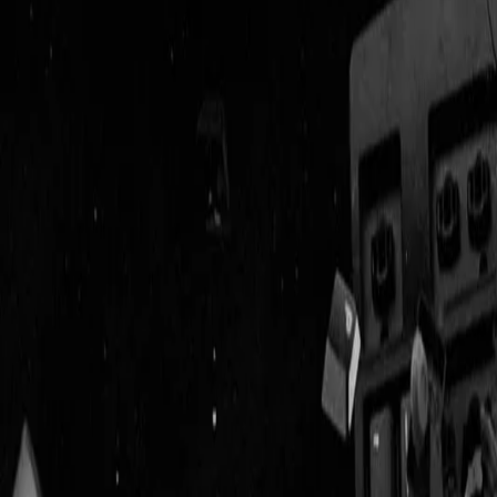
Geenstijl
ingelogd als
lid