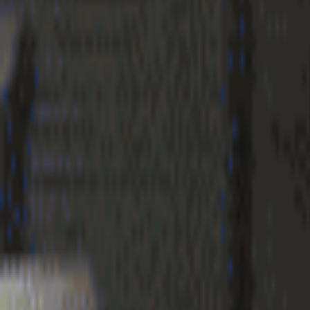
Geenstijl
Vlijmscherp en
ongefilterd nieuws