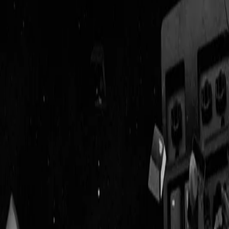
Geenstijl
Vlijmscherp en
ongefilterd nieuws