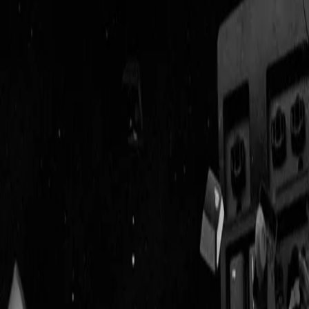
Geenstijl
Vlijmscherp en
ongefilterd nieuws