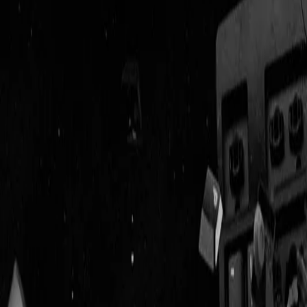
Geenstijl
Vlijmscherp en
ongefilterd nieuws